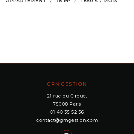
APPARTEMENT
/
78 M²
/
1 850 € / MOIS
GRN GESTION
21 rue du Cirque,
75008
Paris
01 40 35 52 36
contact@grngestion.com