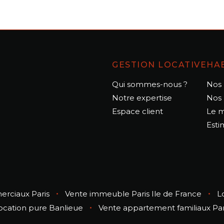
GESTION LOCATIVE
HA
Qui sommes-nous ?
Nos 
Notre expertise
Nos 
Espace client
Le 
Esti
•
•
rciaux Paris
Vente immeuble Paris Ile de France
L
•
ocation pure Banlieue
Vente appartement familiaux Par