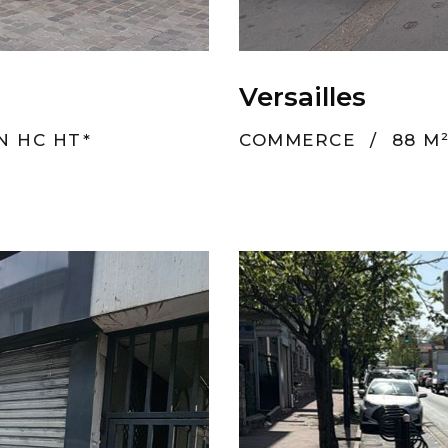
Versailles
AN HC HT*
COMMERCE
/
88 M