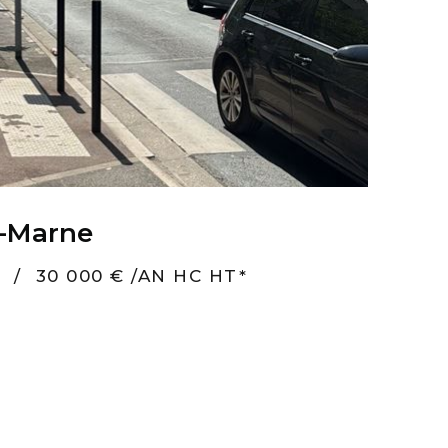
r-Marne
/
30 000 € /AN HC HT*