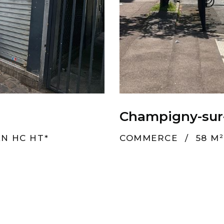
Champigny-su
AN HC HT*
COMMERCE
/
58 M²