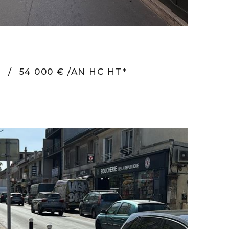
²
/
54 000 € /AN HC HT*