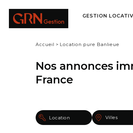
Panneau de gestion des cookies
GESTION LOCATI
Accueil
>
Location pure Banlieue
Nos annonces immo
France
Villes
Location