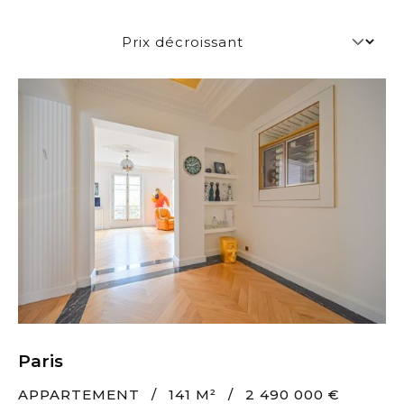
Paris
APPARTEMENT
/
141 M²
/
2 490 000 €