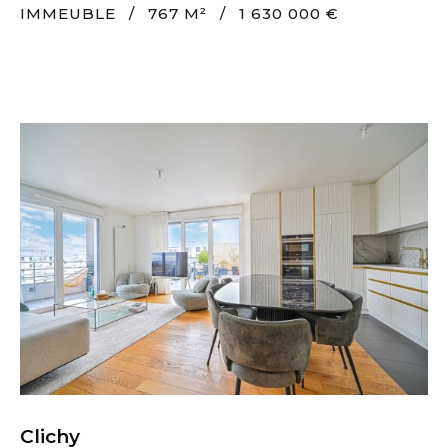
IMMEUBLE
/
767 M²
/
1 630 000 €
Clichy