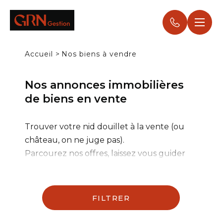
Panneau de gestion des cookies
Accueil
>
Nos biens à vendre
Nos annonces immobilières
de biens en vente
Trouver votre nid douillet à la vente (ou
château, on ne juge pas).
Parcourez nos offres, laissez vous guider
par vos coups de cœur, et découvrez votre
futur chez vous en toute simplicité.
FILTRER