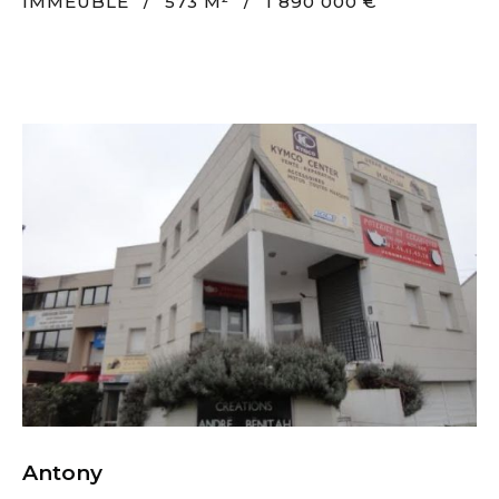
IMMEUBLE
/
573 M²
/
1 890 000 €
Antony