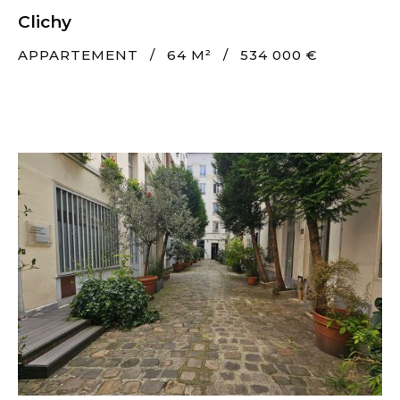
Clichy
APPARTEMENT
/
64 M²
/
534 000 €