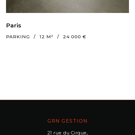
Paris
PARKING
/
12 M²
/
24 000 €
GRN GESTION
21 rue du Cirque,